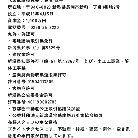
所在地：〒940-0023 新潟県長岡市新町一丁目1番地2号
設立：平成16年4月5日
資本金：1,000万円
電話番号：0258-35-2220
免許・許認可
・宅地建物取引業免許
新潟県知事（1）第5629号
・建設業許可
新潟県知事許可（般-5）第42868号 とび・土工工事業・解
体工事業
・産業廃棄物収集運搬業許可
許可番号 01504113209
・古物商許可
新潟県公安委員会許可
許可番号 461190002703
・首都圏不動産公正取引協議会加盟
・公益社団法人新潟県宅地建物取引業協会加盟
在籍スタッフの主な資格
ブライトサクセスには、不動産・相続・建築・解体・空き家
活用の専門家が在籍しています。