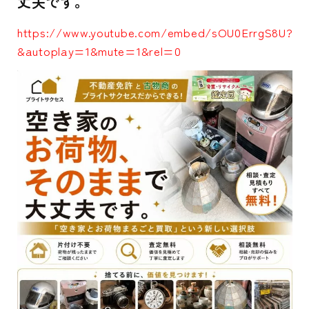
丈夫です。
https://www.youtube.com/embed/sOU0ErrgS8U?
&autoplay=1&mute=1&rel=0