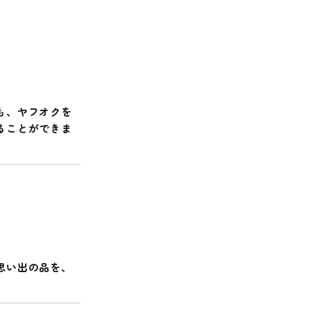
も、ヤフオクを
ることができま
思い出の品を、