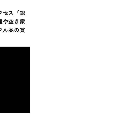
クセス「鑑
理や空き家
クル品の買