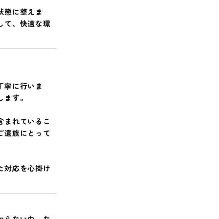
状態に整えま
して、快適な環
丁寧に行いま
します。
含まれているこ
ご遺族にとって
た対応を心掛け
からない中、な