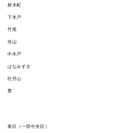
材木町
下木戸
竹尾
寺山
中木戸
はなみずき
牡丹山
豊
東区（一部中央区）