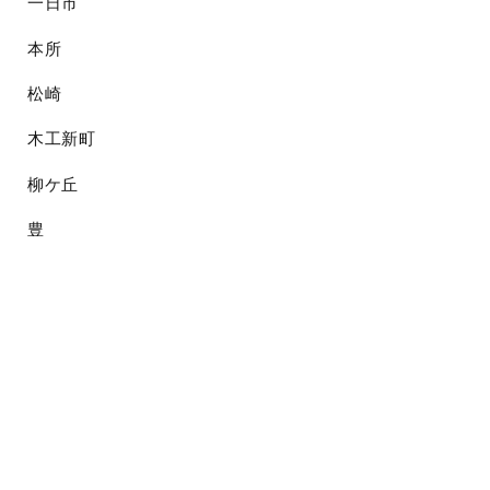
一日市
本所
松崎
木工新町
柳ケ丘
豊