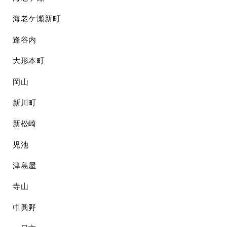
海老ケ瀬新町
逢谷内
大形本町
岡山
新川町
新松崎
児池
津島屋
寺山
中興野